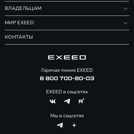
Записаться на тест-драйв
ВЛАДЕЛЬЦАМ
Финансовые программы
Личный кабинет
МИР EXEED
Страхование
Записаться на сервис
Обмен / Trade-in
Новости и события
КОНТАКТЫ
Сервис
Специальные предложения
Технологии EXEED
Гарантия EXEED
Корпоративным клиентам
Знаковые клиенты EXEED
Помощь на дорогах
Онлайн-магазин аксессуаров
Горячая линия EXEED
8 800 700-80-03
EXEED в соцсетях
Мы в соцсетях