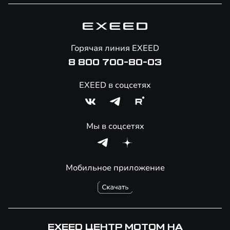
Специальные предложения
Технологии EXEED
Гарантия EXEED
Корпоративным клиентам
Знаковые клиенты EXEED
Помощь на дорогах
Онлайн-магазин аксессуаров
Горячая линия EXEED
8 800 700-80-03
EXEED в соцсетях
Мы в соцсетях
Мобильное приложение
EXEED ЦЕНТР МОТОМ НА