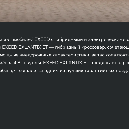
а автомобилей EXEED с гибридными и электрическими 
л EXEED EXLANTIX ET — гибридный кроссовер, сочетающ
мощные внедорожные характеристики: запас хода почти
0 км/ч за 4,8 секунды. EXEED EXLANTIX ET предлагается 
робега, что является одним из лучших гарантийных пре