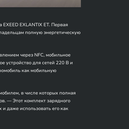
а EXEED EXLANTIX ET. Первая
владельцам полную энергетическую
влением через NFC, мобильное
е устройство для сетей 220 В и
тромобиль как мобильную
обилем, в числе которых полная
в. — Этот комплект зарядного
 и даже использовать его как