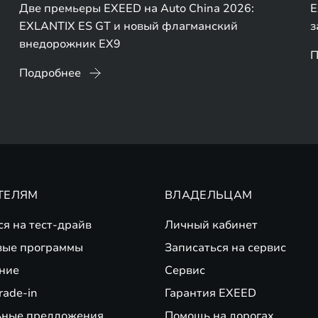
Две премьеры EXEED на Auto China 2026:
E
EXLANTIX ES GT и новый флагманский
з
внедорожник EX9
П
Подробнее
ТЕЛЯМ
ВЛАДЕЛЬЦАМ
ся на тест-драйв
Личный кабинет
вые программы
Записаться на сервис
ние
Сервис
rade-in
Гарантия EXEED
ьные предложения
Помощь на дорогах