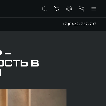
+7 (8422) 737-737
 –
ОСТЬ В
И