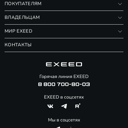
ПОКУПАТЕЛЯМ
RX
Записаться на тест-драйв
ВЛАДЕЛЬЦАМ
Финансовые программы
Личный кабинет
МИР EXEED
Страхование
Записаться на сервис
Обмен / Trade-in
Новости и события
КОНТАКТЫ
Сервис
Специальные предложения
Технологии EXEED
Гарантия EXEED
Корпоративным клиентам
Знаковые клиенты EXEED
Помощь на дорогах
Онлайн-магазин аксессуаров
Горячая линия EXEED
8 800 700-80-03
EXEED в соцсетях
Мы в соцсетях