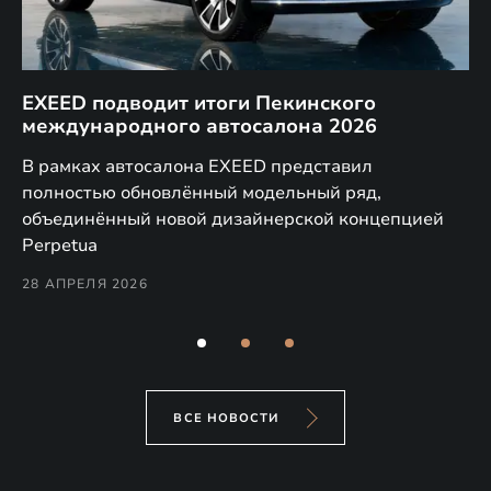
EXEED подводит итоги Пекинского
Д
международного автосалона 2026
E
в
а,
В рамках автосалона EXEED представил
EX
полностью обновлённый модельный ряд,
по
объединённый новой дизайнерской концепцией
(н
Perpetua
Co
28 АПРЕЛЯ 2026
24
ВСЕ НОВОСТИ