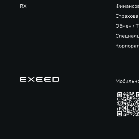
RX
Финансо
Страхова
Обмен / T
Специал
Корпорат
Мобильн