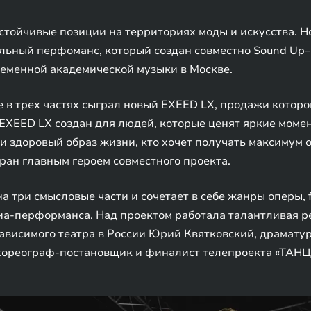
тойчивые позиции на территориях моды и искусства. 
альный перфоманс, который создан совместно Sound Up
еменной академической музыки в Москве.
в трех частях сыграл новый EXEED LX, продажи которог
XEED LX создан для людей, которые ценят яркие момен
и здоровый образ жизни, кто хочет получать максимум о
ран главным героем совместного проекта.
 три смысловые части и сочетает в себе жанры оперы, f
а-перформанса. Над проектом работала талантливая ре
висимого театра в России Юрий Квятковский, драматург
хореограф-постановщик и финалист телепроекта «ТАНЦ