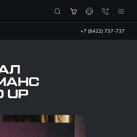
+7 (8422) 737-737
ДАЛ
МАНС
 UP