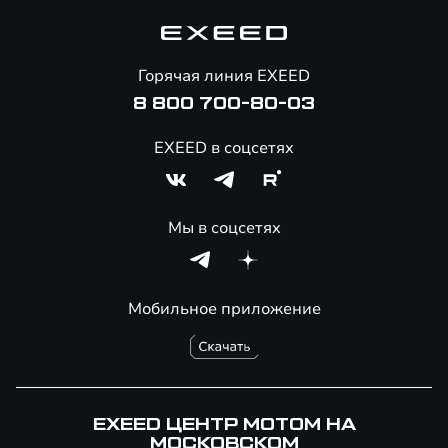
Корпоративным клиентам
Знаковые клиенты EXEED
Помощь на дорогах
Онлайн-магазин аксессуаров
Горячая линия EXEED
8 800 700-80-03
EXEED в соцсетях
Мы в соцсетях
Мобильное приложение
EXEED ЦЕНТР МОТОМ НА
МОСКОВСКОМ